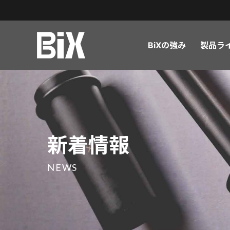
BiXの強み
製品ラ
小型電動ドライバー用ビ
ドライバービット
新着情報
ット
小型電動ドライバー用ビ
ドライバービット
ット
NEWS
特注品
BtoC向け